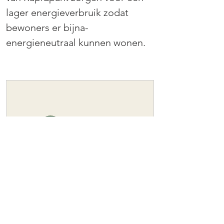
lager energieverbruik zodat 
bewoners er bijna-
energieneutraal kunnen wonen.
www.rapidpark.be
RapidPark - Groen wonen tussen
Brussel en Leuven